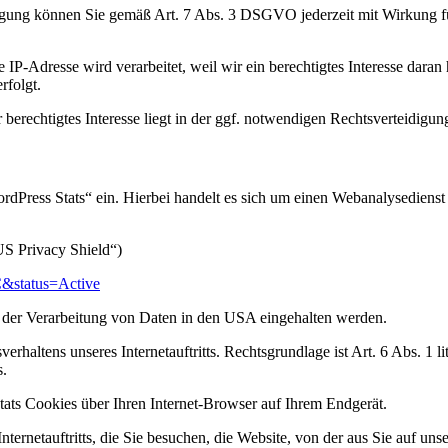
ligung können Sie gemäß Art. 7 Abs. 3 DSGVO jederzeit mit Wirkung fü
P-Adresse wird verarbeitet, weil wir ein berechtigtes Interesse daran h
rfolgt.
 berechtigtes Interesse liegt in der ggf. notwendigen Rechtsverteidigun
WordPress Stats“ ein. Hierbei handelt es sich um einen Webanalysediens
S Privacy Shield“)
C&status=Active
i der Verarbeitung von Daten in den USA eingehalten werden.
haltens unseres Internetauftritts. Rechtsgrundlage ist Art. 6 Abs. 1 li
s.
ats Cookies über Ihren Internet-Browser auf Ihrem Endgerät.
ternetauftritts, die Sie besuchen, die Website, von der aus Sie auf uns