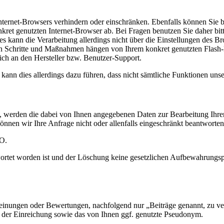
Internet-Browsers verhindern oder einschränken. Ebenfalls können Sie be
et genutzten Internet-Browser ab. Bei Fragen benutzen Sie daher bitt
es kann die Verarbeitung allerdings nicht über die Einstellungen des B
chen Schritte und Maßnahmen hängen von Ihrem konkret genutzten Flash-P
ich an den Hersteller bzw. Benutzer-Support.
 kann dies allerdings dazu führen, dass nicht sämtliche Funktionen unser
n, werden die dabei von Ihnen angegebenen Daten zur Bearbeitung Ihre
önnen wir Ihre Anfrage nicht oder allenfalls eingeschränkt beantworten
VO.
ortet worden ist und der Löschung keine gesetzlichen Aufbewahrungspf
 Meinungen oder Bewertungen, nachfolgend nur „Beiträge genannt, zu ve
t der Einreichung sowie das von Ihnen ggf. genutzte Pseudonym.