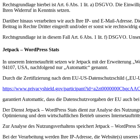
Rechtsgrundlage hierbei ist Art. 6 Abs. 1 lit. a) DSGVO. Die Einwil
Ihren Widerruf in Kenntnis setzen.
Darüber hinaus verarbeiten wir auch Ihre IP- und E-Mail-Adresse. Die I
Beitrag in Rechte Dritter eingreift und/oder er sonst wie rechtswidrig e
Rechtsgrundlage ist in diesem Fall Art. 6 Abs. 1 lit. f) DSGVO. Unser
Jetpack – WordPress Stats
In unserem Internetauftritt setzen wir Jetpack mit der Erweiterung „
94107, USA, nachfolgend nur „Automattic“ genannt.
Durch die Zertifizierung nach dem EU-US-Datenschutzschild („EU-U
https://www.privacyshield.gov/participant?id=a2zt0000000CbqcAA
garantiert Automattic, dass die Datenschutzvorgaben der EU auch be
Der Dienst Jetpack – WordPress Stats dient zur Analyse des Nutzungsver
Optimierung und dem wirtschaftlichen Betrieb unseres Internetauftritt
Zur Analyse des Nutzungsverhaltens speichert Jetpack – WordPress St
Bei der Verarbeitung werden Ihre IP-Adresse, die Website(s) unseres In