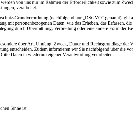
werden von uns nur im Rahmen der Erforderlichkeit sowie zum Zwecke 
stungen, verarbeitet.
nschutz-Grundverordnung (nachfolgend nur „DSGVO“ genannt), gilt als 
ng mit personenbezogenen Daten, wie das Erheben, das Erfassen, die 
legung durch Übermittlung, Verbreitung oder eine andere Form der Ber
sbesondere über Art, Umfang, Zweck, Dauer und Rechtsgrundlage der Ve
itung entscheiden. Zudem informieren wir Sie nachfolgend über die v
ritte Daten in wiederum eigener Verantwortung verarbeiten.
ichen Sinne ist: